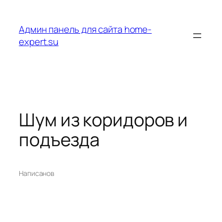
Перейти
к
Админ панель для сайта home-
содержимому
expert.su
Шум из коридоров и
подъезда
Написано
в